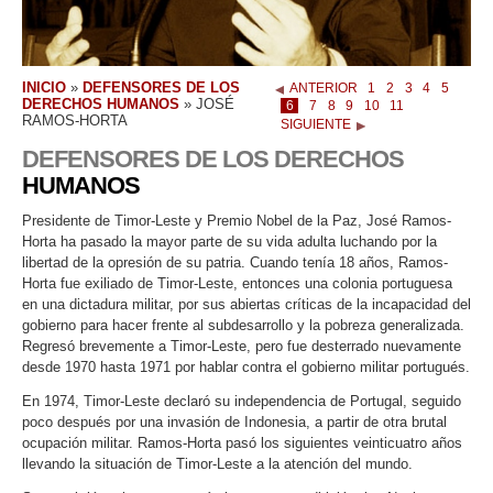
INICIO
»
DEFENSORES DE LOS
ANTERIOR
1
2
3
4
5
DERECHOS HUMANOS
»
JOSÉ
6
7
8
9
10
11
RAMOS-HORTA
SIGUIENTE
DEFENSORES DE LOS DERECHOS
HUMANOS
Presidente de Timor-Leste y Premio Nobel de la Paz, José Ramos-
Horta ha pasado la mayor parte de su vida adulta luchando por la
libertad de la opresión de su patria. Cuando tenía 18 años, Ramos-
Horta fue exiliado de Timor-Leste, entonces una colonia portuguesa
en una dictadura militar, por sus abiertas críticas de la incapacidad del
gobierno para hacer frente al subdesarrollo y la pobreza generalizada.
Regresó brevemente a Timor-Leste, pero fue desterrado nuevamente
desde 1970 hasta 1971 por hablar contra el gobierno militar portugués.
En 1974, Timor-Leste declaró su independencia de Portugal, seguido
poco después por una invasión de Indonesia, a partir de otra brutal
ocupación militar. Ramos-Horta pasó los siguientes veinticuatro años
llevando la situación de Timor-Leste a la atención del mundo.