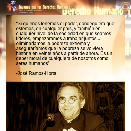
Acerca de Nosotros
“Si quienes tenemos el poder, dondequiera que
¿Qué son los Derechos Humanos?
¿Qué es Jóvenes por los Derechos
estemos, en cualquier país, y también en
Humanos?
cualquier nivel de la sociedad en que seamos
Educadores
Derechos Humanos Definidos
líderes, empezáramos a trabajar juntos...
Nuestro Propósito
Actúa
eliminaríamos la pobreza extrema y
Los Antecedentes de los Derechos
Bienvenidos
aseguraríamos que la pobreza se volviera
Historia de Jóvenes por los Derechos
Humanos
Voces a Favor de los Derechos
historia en veinte años a partir de ahora. Es un
Detalles del Paquete Educativo
Involúcrate
Humanos
deber moral de cualquiera de nosotros como
Humanos
Declaración Universal de los Derechos
seres humanos”.
Resultados de Educadores
Petición
Personal Ejecutivo
Humanos
Noticias
Defensores de los Derechos Humanos
-José Ramos-Horta
Plan de Estudios de los Derechos Humanos
Afiliaciones y Donaciones
Junta Asesora
Haz Tu Pedido
Organizaciones de Derechos Humanos
Programas de Educadores
Grupos
Colaboradores de Jóvenes por los Derechos
Contacto
Abusos de los Derechos Humanos
Implementación del Programa
Competencias
Humanos Internacional
Proclamaciones y Reconocimientos
Apoyos