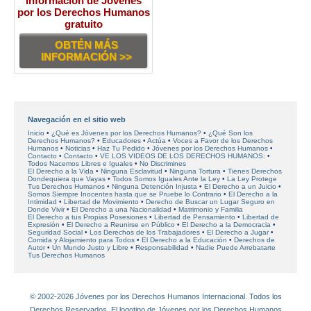
Información de Jóvenes
por los Derechos Humanos
gratuito
OBTÉN MÁS
INFORMACIÓN >>
Navegación en el sitio web
Inicio
¿Qué es Jóvenes por los Derechos Humanos?
¿Qué Son los
Derechos Humanos?
Educadores
Actúa
Voces a Favor de los Derechos
Humanos
Noticias
Haz Tu Pedido
Jóvenes por los Derechos Humanos
Contacto
Contacto
VE LOS VIDEOS DE LOS DERECHOS HUMANOS:
Todos Nacemos Libres e Iguales
No Discrimines
El Derecho a la Vida
Ninguna Esclavitud
Ninguna Tortura
Tienes Derechos
Dondequiera que Vayas
Todos Somos Iguales Ante la Ley
La Ley Protege
Tus Derechos Humanos
Ninguna Detención Injusta
El Derecho a un Juicio
Somos Siempre Inocentes hasta que se Pruebe lo Contrario
El Derecho a la
Intimidad
Libertad de Movimiento
Derecho de Buscar un Lugar Seguro en
Donde Vivir
El Derecho a una Nacionalidad
Matrimonio y Familia
El Derecho a tus Propias Posesiones
Libertad de Pensamiento
Libertad de
Expresión
El Derecho a Reunirse en Público
El Derecho a la Democracia
Seguridad Social
Los Derechos de los Trabajadores
El Derecho a Jugar
Comida y Alojamiento para Todos
El Derecho a la Educación
Derechos de
Autor
Un Mundo Justo y Libre
Responsabilidad
Nadie Puede Arrebatarte
Tus Derechos Humanos
© 2002-2026 Jóvenes por los Derechos Humanos Internacional. Todos los
Derechos Reservados. El logotipo de Jóvenes por los Derechos Humanos