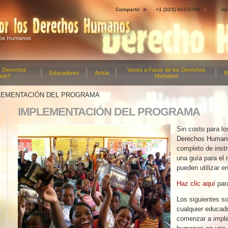
Compartir
+1 (323) 663-5799
Id
s Derechos
Voces a Favor de los Derechos
Educadores
Actúa
N
nos?
Humanos
LEMENTACIÓN DEL PROGRAMA
IMPLEMENTACIÓN DEL PROGRAMA
Sin costo para l
Derechos Humanos
completo de inst
una guía para el 
pueden utilizar e
Haz clic aquí
para
Los siguientes s
cualquier educado
comenzar a impl