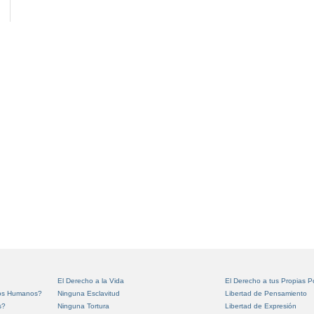
El Derecho a la Vida
El Derecho a tus Propias 
hos Humanos?
Ninguna Esclavitud
Libertad de Pensamiento
s?
Ninguna Tortura
Libertad de Expresión