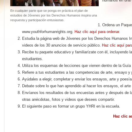
humanos en una e
En cualquier parte que se ponga en práctica el plan de
estudios de Jóvenes por los Derechos Humanos inspira una
respuesta y participación entusiastas.
Ordena un Paque
www.youthforhumanrights.org.
Haz clic aquí para ordenar.
Estudia la página web de Jóvenes por los Derechos Humanos Int
videos de los 30 anuncios de servicio público.
Haz clic aquí par
Recibe tu paquete educativo y familiarízate con él, incluyendo 
estudiantes.
Utiliza los esquemas de lecciones que vienen dentro de la Guí
Refiere a tus estudiantes a las competencias de arte, ensayo y
Ayúdales a elegir, completar y enviar los ensayos, arte y poe
Debate sobre lo que han aprendido al hacer los ensayos, el arte 
Envíanos los resultados de tus encuestas antes y después de 
otras anécdotas, fotos y videos que desees compartir.
El siguiente paso es formar un grupo YHRI en la escuela.
Haz clic a