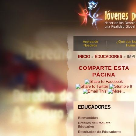
Acerca de
¿Qué son lo
Nosotros
Huma
INICIO
»
EDUCADORES
»
IMP
COMPARTE ESTA
PÁGINA
EDUCADORES
Bienvenidos
Detalles del Paquete
Educativo
Resultados de Educadores