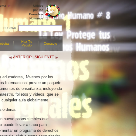
ioma
Unidos
por los
Derechos
Humanos
BUSCAR
Haz Tu
oticias
Contacto
Pedido
ANTERIOR
SIGUIENTE
os educadores, Jóvenes por los
 Internacional provee un paquete
rumentos de enseñanza, incluyendo
maestro, folletos y videos, que se
n cualquier aula globalmente.
 ordenar.
on nueve pasos simples que
r puede llevar a cabo para
ementar un programa de derechos