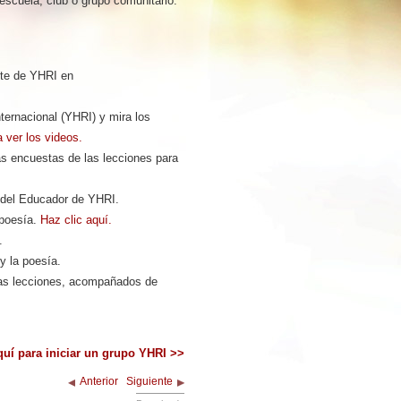
scuela, club o grupo comunitario:
te de YHRI en
ernacional (YHRI) y mira los
a ver los videos.
las encuestas de las lecciones para
a del Educador de YHRI.
 poesía.
Haz clic aquí.
sía.
y la poesía.
las lecciones, acompañados de
quí para iniciar un grupo YHRI >>
Anterior
Siguiente