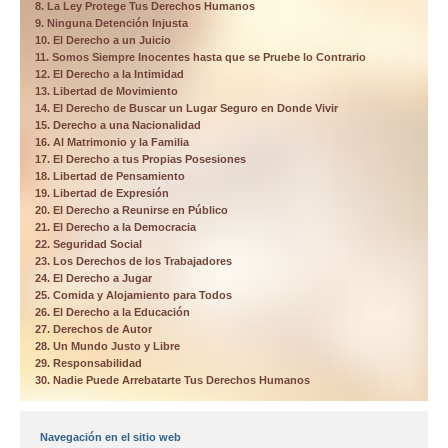
8. La Ley Protege Tus Derechos Humanos
9. Ninguna Detención Injusta
10. El Derecho a un Juicio
11. Somos Siempre Inocentes hasta que se Pruebe lo Contrario
12. El Derecho a la Intimidad
13. Libertad de Movimiento
14. El Derecho de Buscar un Lugar Seguro en Donde Vivir
15. Derecho a una Nacionalidad
16. Al Matrimonio y la Familia
17. El Derecho a tus Propias Posesiones
18. Libertad de Pensamiento
19. Libertad de Expresión
20. El Derecho a Reunirse en Público
21. El Derecho a la Democracia
22. Seguridad Social
23. Los Derechos de los Trabajadores
24. El Derecho a Jugar
25. Comida y Alojamiento para Todos
26. El Derecho a la Educación
27. Derechos de Autor
28. Un Mundo Justo y Libre
29. Responsabilidad
30. Nadie Puede Arrebatarte Tus Derechos Humanos
Navegación en el sitio web