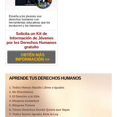
Enseña a los jóvenes sus
derechos humanos con
herramientas educativas que los
involucren y los interesen
Solicita un Kit de
Información de Jóvenes
por los Derechos Humanos
gratuito
OBTÉN MÁS
INFORMACIÓN >>
APRENDE TUS DERECHOS HUMANOS
1. Todos Hemos Nacido Libres e Iguales
2. No Discrimines
3. El Derecho a la Vida
4. Ninguna esclavitud
5. Ninguna Tortura
6. Tienes Derechos Donde Quiera que Vayas
7. Todos Somos Iguales Ante la Ley