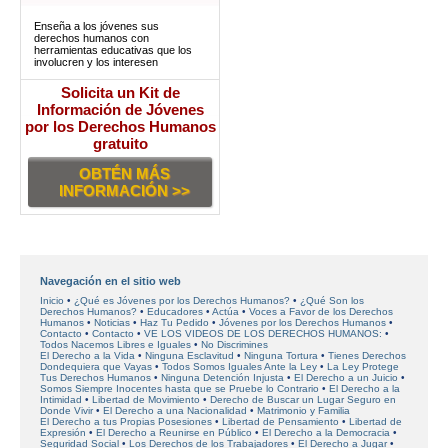
Enseña a los jóvenes sus
derechos humanos con
herramientas educativas que los
involucren y los interesen
Solicita un Kit de
Información de Jóvenes
por los Derechos Humanos
gratuito
OBTÉN MÁS
INFORMACIÓN >>
Navegación en el sitio web
Inicio
¿Qué es Jóvenes por los Derechos Humanos?
¿Qué Son los
Derechos Humanos?
Educadores
Actúa
Voces a Favor de los Derechos
Humanos
Noticias
Haz Tu Pedido
Jóvenes por los Derechos Humanos
Contacto
Contacto
VE LOS VIDEOS DE LOS DERECHOS HUMANOS:
Todos Nacemos Libres e Iguales
No Discrimines
El Derecho a la Vida
Ninguna Esclavitud
Ninguna Tortura
Tienes Derechos
Dondequiera que Vayas
Todos Somos Iguales Ante la Ley
La Ley Protege
Tus Derechos Humanos
Ninguna Detención Injusta
El Derecho a un Juicio
Somos Siempre Inocentes hasta que se Pruebe lo Contrario
El Derecho a la
Intimidad
Libertad de Movimiento
Derecho de Buscar un Lugar Seguro en
Donde Vivir
El Derecho a una Nacionalidad
Matrimonio y Familia
El Derecho a tus Propias Posesiones
Libertad de Pensamiento
Libertad de
Expresión
El Derecho a Reunirse en Público
El Derecho a la Democracia
Seguridad Social
Los Derechos de los Trabajadores
El Derecho a Jugar