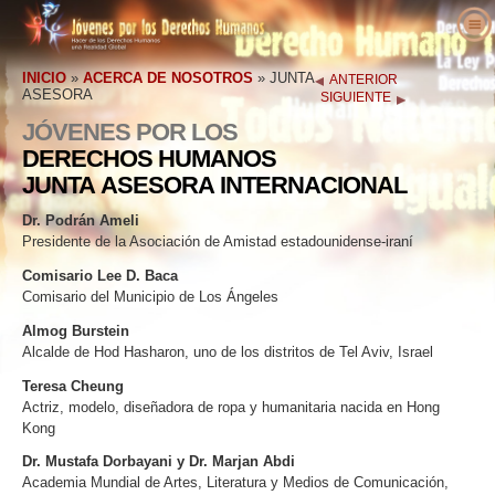
Acerca de Nosotros
INICIO
»
ACERCA DE NOSOTROS
»
JUNTA
ANTERIOR
¿Qué son los Derechos Humanos?
¿Qué es Jóvenes por los Derechos
ASESORA
SIGUIENTE
Humanos?
Educadores
JÓVENES POR LOS
Derechos Humanos Definidos
DERECHOS HUMANOS
Nuestro Propósito
Actúa
Los Antecedentes de los Derechos
Bienvenidos
JUNTA ASESORA INTERNACIONAL
Historia de Jóvenes por los Derechos
Humanos
Voces a Favor de los Derechos
Detalles del Paquete Educativo
Involúcrate
Humanos
Dr. Podrán Ameli
Humanos
Declaración Universal de los Derechos
Resultados de Educadores
Petición
Presidente de la Asociación de Amistad estadounidense-iraní
Personal Ejecutivo
Humanos
Noticias
Defensores de los Derechos Humanos
Comisario Lee D. Baca
Plan de Estudios de los Derechos Humanos
Afiliaciones y Donaciones
Junta Asesora
Comisario del Municipio de Los Ángeles
Haz Tu Pedido
Organizaciones de Derechos Humanos
Programas de Educadores
Grupos
Colaboradores de Jóvenes por los Derechos
Almog Burstein
Contacto
Abusos de los Derechos Humanos
Implementación del Programa
Competencias
Alcalde de Hod Hasharon, uno de los distritos de Tel Aviv, Israel
Humanos Internacional
Teresa Cheung
Proclamaciones y Reconocimientos
Actriz, modelo, diseñadora de ropa y humanitaria nacida en Hong
Apoyos
Kong
Dr. Mustafa Dorbayani y Dr. Marjan Abdi
Academia Mundial de Artes, Literatura y Medios de Comunicación,