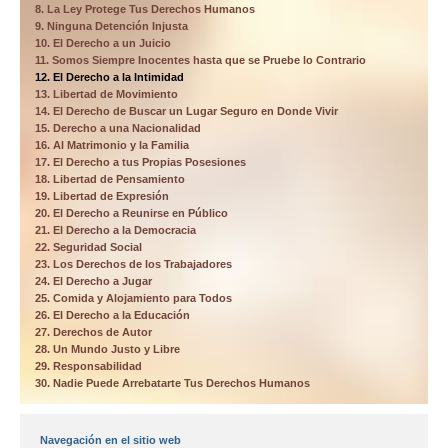
8. La Ley Protege Tus Derechos Humanos
9. Ninguna Detención Injusta
10. El Derecho a un Juicio
11. Somos Siempre Inocentes hasta que se Pruebe lo Contrario
12. El Derecho a la Intimidad
13. Libertad de Movimiento
14. El Derecho de Buscar un Lugar Seguro en Donde Vivir
15. Derecho a una Nacionalidad
16. Al Matrimonio y la Familia
17. El Derecho a tus Propias Posesiones
18. Libertad de Pensamiento
19. Libertad de Expresión
20. El Derecho a Reunirse en Público
21. El Derecho a la Democracia
22. Seguridad Social
23. Los Derechos de los Trabajadores
24. El Derecho a Jugar
25. Comida y Alojamiento para Todos
26. El Derecho a la Educación
27. Derechos de Autor
28. Un Mundo Justo y Libre
29. Responsabilidad
30. Nadie Puede Arrebatarte Tus Derechos Humanos
Navegación en el sitio web