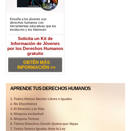
Enseña a los jóvenes sus
derechos humanos con
herramientas educativas que los
involucren y los interesen
Solicita un Kit de
Información de Jóvenes
por los Derechos Humanos
gratuito
OBTÉN MÁS
INFORMACIÓN >>
APRENDE TUS DERECHOS HUMANOS
1. Todos Hemos Nacido Libres e Iguales
2. No Discrimines
3. El Derecho a la Vida
4. Ninguna esclavitud
5. Ninguna Tortura
6. Tienes Derechos Donde Quiera que Vayas
7. Todos Somos Iguales Ante la Ley