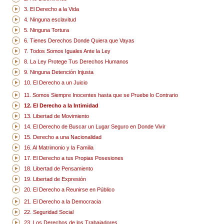
3. El Derecho a la Vida
4. Ninguna esclavitud
5. Ninguna Tortura
6. Tienes Derechos Donde Quiera que Vayas
7. Todos Somos Iguales Ante la Ley
8. La Ley Protege Tus Derechos Humanos
9. Ninguna Detención Injusta
10. El Derecho a un Juicio
11. Somos Siempre Inocentes hasta que se Pruebe lo Contrario
12. El Derecho a la Intimidad
13. Libertad de Movimiento
14. El Derecho de Buscar un Lugar Seguro en Donde Vivir
15. Derecho a una Nacionalidad
16. Al Matrimonio y la Familia
17. El Derecho a tus Propias Posesiones
18. Libertad de Pensamiento
19. Libertad de Expresión
20. El Derecho a Reunirse en Público
21. El Derecho a la Democracia
22. Seguridad Social
23. Los Derechos de los Trabajadores