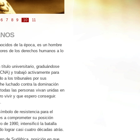
6
7
8
9
10
11
ANOS
ocidos de la época, es un hombre
nsores de los derechos humanos a lo
 título universitario, graduándose
(CNA) y trabajó activamente para
do a los tribunales por sus
 he luchado contra la dominación
 todas las personas vivan unidas en
o vivir y que espero conseguir.
.
ímbolo de resistencia para el
es a comprometer su posición
o de 1990, intensificó la batalla
do lograr casi cuatro décadas atrás.
ro de Sudáfrica, posición en que