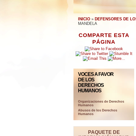
INICIO
»
DEFENSORES DE L
MANDELA
COMPARTE ESTA
PÁGINA
VOCES A FAVOR
DE LOS
DERECHOS
HUMANOS
Organizaciones de Derechos
Humanos
Abusos de los Derechos
Humanos
PAQUETE DE