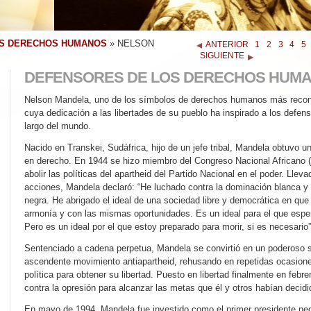
OS DERECHOS HUMANOS
»
NELSON
ANTERIOR
1
2
3
4
5
SIGUIENTE
DEFENSORES DE LOS DERECHOS HUM
Nelson Mandela, uno de los símbolos de derechos humanos más recon
cuya dedicación a las libertades de su pueblo ha inspirado a los defe
largo del mundo.
Nacido en Transkei, Sudáfrica, hijo de un jefe tribal, Mandela obtuvo un
en derecho. En 1944 se hizo miembro del Congreso Nacional Africano 
abolir las políticas del apartheid del Partido Nacional en el poder. Lleva
acciones, Mandela declaró:
“He luchado contra la dominación blanca y
negra. He abrigado el ideal de una sociedad libre y democrática en que
armonía y con las mismas oportunidades. Es un ideal para el que esper
Pero es un ideal por el que estoy preparado para morir, si es necesario”
Sentenciado a cadena perpetua, Mandela se convirtió en un poderoso s
ascendente movimiento antiapartheid, rehusando en repetidas ocasion
política para obtener su libertad. Puesto en libertad finalmente en febrer
contra la opresión para alcanzar las metas que él y otros habían decidi
En mayo de 1994, Mandela fue investido como el primer presidente neg