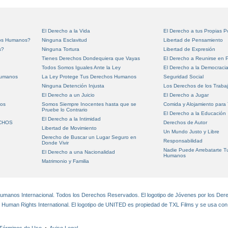
El Derecho a la Vida
El Derecho a tus Propias 
hos Humanos?
Ninguna Esclavitud
Libertad de Pensamiento
s?
Ninguna Tortura
Libertad de Expresión
Tienes Derechos Dondequiera que Vayas
El Derecho a Reunirse en P
Todos Somos Iguales Ante la Ley
El Derecho a la Democraci
Humanos
La Ley Protege Tus Derechos Humanos
Seguridad Social
Ninguna Detención Injusta
Los Derechos de los Traba
El Derecho a un Juicio
El Derecho a Jugar
nos
Somos Siempre Inocentes hasta que se
Comida y Alojamiento para
Pruebe lo Contrario
El Derecho a la Educación
El Derecho a la Intimidad
ECHOS
Derechos de Autor
Libertad de Movimiento
Un Mundo Justo y Libre
Derecho de Buscar un Lugar Seguro en
Responsabilidad
Donde Vivir
Nadie Puede Arrebatarte T
El Derecho a una Nacionalidad
Humanos
Matrimonio y Familia
manos Internacional. Todos los Derechos Reservados. El logotipo de Jóvenes por los Der
r Human Rights International. El logotipo de UNITED es propiedad de TXL Films y se usa con