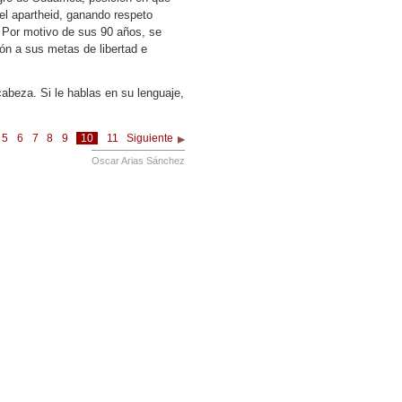
 el apartheid, ganando respeto
l. Por motivo de sus 90 años, se
ión a sus metas de libertad e
abeza. Si le hablas en su lenguaje,
5
6
7
8
9
10
11
Siguiente
Oscar Arias Sánchez