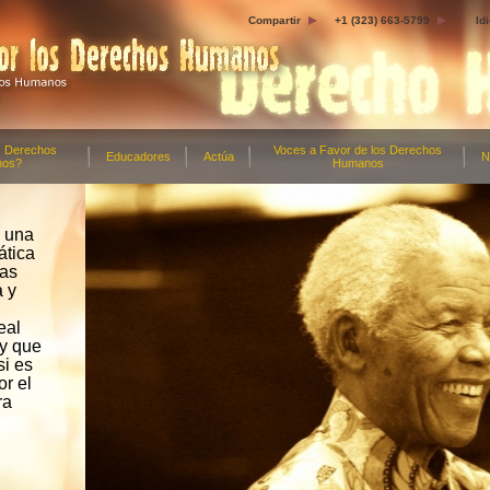
Compartir
+1 (323) 663-5799
Id
s Derechos
Voces a Favor de los Derechos
Educadores
Actúa
N
nos?
Humanos
e una
ática
nas
a y
eal
 y que
si es
or el
ra