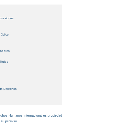
Posesiones
úblico
a
jadores
 Todos
us Derechos
echos Humanos Internacional es propiedad
 su permiso.