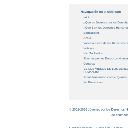
Navegación en el sitio web
Inicio
¿Qué es Jóvenes por los Derec
¿Qué Son los Derechos Humano
Educadores
Actúa
Voces a Favor de los Derechos 
Noticias
Haz Tu Pedido
Jóvenes por los Derechos Huma
Contacto
VE LOS VIDEOS DE LOS DER
HUMANOS:
Todos Nacemos Libres e Iguales
No Discrimines
© 2002-2026 Jóvenes por los Derechos Hu
de Youth fo