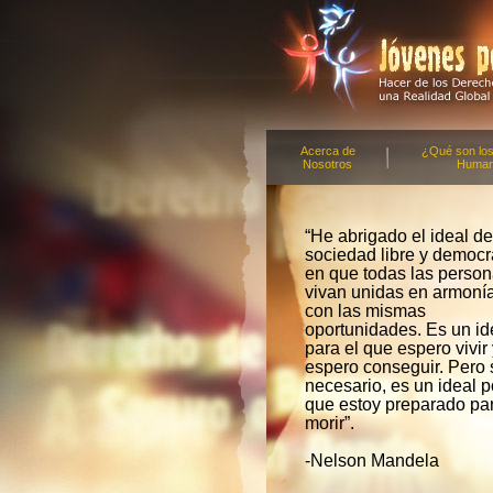
Acerca de
¿Qué son lo
Nosotros
Huma
“He abrigado el ideal d
sociedad libre y democr
en que todas las perso
vivan unidas en armoní
con las mismas
oportunidades. Es un id
para el que espero vivir
espero conseguir. Pero 
necesario, es un ideal p
que estoy preparado pa
morir”.
-Nelson Mandela