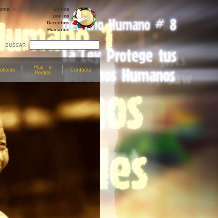
ioma
Unidos
por los
Derechos
Humanos
BUSCAR
Haz Tu
oticias
Contacto
Pedido