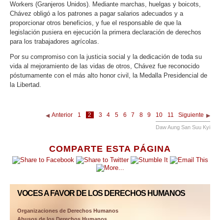
Workers (Granjeros Unidos). Mediante marchas, huelgas y boicots,
Chávez obligó a los patrones a pagar salarios adecuados y a
proporcionar otros beneficios, y fue el responsable de que la
legislación pusiera en ejecución la primera declaración de derechos
para los trabajadores agrícolas.
Por su compromiso con la justicia social y la dedicación de toda su
vida al mejoramiento de las vidas de otros, Chávez fue reconocido
póstumamente con el más alto honor civil, la Medalla Presidencial de
la Libertad.
Anterior
1
2
3
4
5
6
7
8
9
10
11
Siguiente
Daw Aung San Suu Kyi
COMPARTE ESTA PÁGINA
VOCES A FAVOR DE LOS DERECHOS HUMANOS
Organizaciones de Derechos Humanos
Abusos de los Derechos Humanos