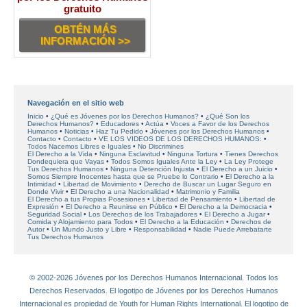
gratuito
OBTÉN MÁS
INFORMACIÓN >>
Navegación en el sitio web
Inicio
¿Qué es Jóvenes por los Derechos Humanos?
¿Qué Son los
Derechos Humanos?
Educadores
Actúa
Voces a Favor de los Derechos
Humanos
Noticias
Haz Tu Pedido
Jóvenes por los Derechos Humanos
Contacto
Contacto
VE LOS VIDEOS DE LOS DERECHOS HUMANOS:
Todos Nacemos Libres e Iguales
No Discrimines
El Derecho a la Vida
Ninguna Esclavitud
Ninguna Tortura
Tienes Derechos
Dondequiera que Vayas
Todos Somos Iguales Ante la Ley
La Ley Protege
Tus Derechos Humanos
Ninguna Detención Injusta
El Derecho a un Juicio
Somos Siempre Inocentes hasta que se Pruebe lo Contrario
El Derecho a la
Intimidad
Libertad de Movimiento
Derecho de Buscar un Lugar Seguro en
Donde Vivir
El Derecho a una Nacionalidad
Matrimonio y Familia
El Derecho a tus Propias Posesiones
Libertad de Pensamiento
Libertad de
Expresión
El Derecho a Reunirse en Público
El Derecho a la Democracia
Seguridad Social
Los Derechos de los Trabajadores
El Derecho a Jugar
Comida y Alojamiento para Todos
El Derecho a la Educación
Derechos de
Autor
Un Mundo Justo y Libre
Responsabilidad
Nadie Puede Arrebatarte
Tus Derechos Humanos
© 2002-2026 Jóvenes por los Derechos Humanos Internacional. Todos los
Derechos Reservados. El logotipo de Jóvenes por los Derechos Humanos
Internacional es propiedad de Youth for Human Rights International. El logotipo de