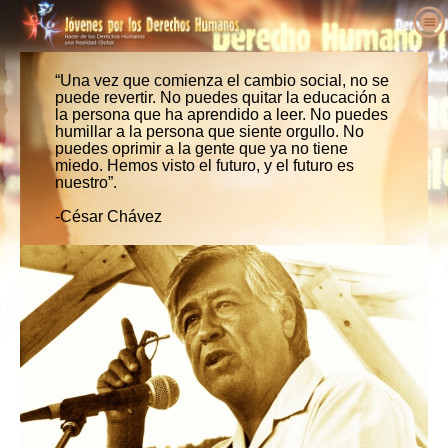
Acerca de Nosotros
“Una vez que comienza el cambio social, no se
¿Qué son los Derechos Humanos?
¿Qué es Jóvenes por los Derechos
puede revertir. No puedes quitar la educación a
Humanos?
la persona que ha aprendido a leer. No puedes
Educadores
Derechos Humanos Definidos
humillar a la persona que siente orgullo. No
Nuestro Propósito
Actúa
puedes oprimir a la gente que ya no tiene
Los Antecedentes de los Derechos
Bienvenidos
miedo. Hemos visto el futuro, y el futuro es
Historia de Jóvenes por los Derechos
Humanos
Voces a Favor de los Derechos
nuestro”.
Detalles del Paquete Educativo
Involúcrate
Humanos
Humanos
Declaración Universal de los Derechos
-César Chávez
Resultados de Educadores
Petición
Personal Ejecutivo
Humanos
Noticias
Defensores de los Derechos Humanos
Plan de Estudios de los Derechos Humanos
Afiliaciones y Donaciones
Junta Asesora
Haz Tu Pedido
Organizaciones de Derechos Humanos
Programas de Educadores
Grupos
Colaboradores de Jóvenes por los Derechos
Contacto
Abusos de los Derechos Humanos
Implementación del Programa
Competencias
Humanos Internacional
Proclamaciones y Reconocimientos
Apoyos