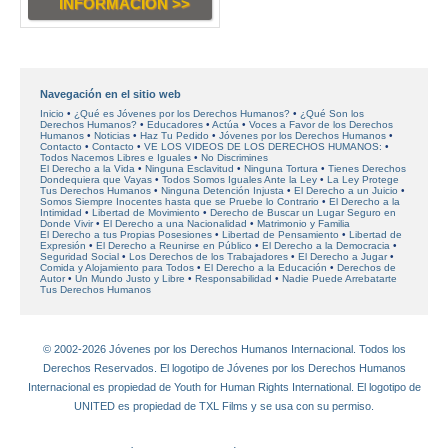
INFORMACIÓN >>
Navegación en el sitio web
Inicio
¿Qué es Jóvenes por los Derechos Humanos?
¿Qué Son los
Derechos Humanos?
Educadores
Actúa
Voces a Favor de los Derechos
Humanos
Noticias
Haz Tu Pedido
Jóvenes por los Derechos Humanos
Contacto
Contacto
VE LOS VIDEOS DE LOS DERECHOS HUMANOS:
Todos Nacemos Libres e Iguales
No Discrimines
El Derecho a la Vida
Ninguna Esclavitud
Ninguna Tortura
Tienes Derechos
Dondequiera que Vayas
Todos Somos Iguales Ante la Ley
La Ley Protege
Tus Derechos Humanos
Ninguna Detención Injusta
El Derecho a un Juicio
Somos Siempre Inocentes hasta que se Pruebe lo Contrario
El Derecho a la
Intimidad
Libertad de Movimiento
Derecho de Buscar un Lugar Seguro en
Donde Vivir
El Derecho a una Nacionalidad
Matrimonio y Familia
El Derecho a tus Propias Posesiones
Libertad de Pensamiento
Libertad de
Expresión
El Derecho a Reunirse en Público
El Derecho a la Democracia
Seguridad Social
Los Derechos de los Trabajadores
El Derecho a Jugar
Comida y Alojamiento para Todos
El Derecho a la Educación
Derechos de
Autor
Un Mundo Justo y Libre
Responsabilidad
Nadie Puede Arrebatarte
Tus Derechos Humanos
© 2002-2026 Jóvenes por los Derechos Humanos Internacional. Todos los
Derechos Reservados. El logotipo de Jóvenes por los Derechos Humanos
Internacional es propiedad de Youth for Human Rights International. El logotipo de
UNITED es propiedad de TXL Films y se usa con su permiso.