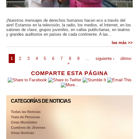
¡Nuestros mensajes de derechos humanos hacen eco a través del
aire! Estamos en la televisión, la radio, los medios, el Internet, en los
salones de clase, grupos juveniles, en vallas publicitarias, en teatros
y grandes auditorios en países de cada continente. A las...
lee más >>
1
2
3
4
5
6
7
8
9
…
siguiente ›
último
»
COMPARTE ESTA PÁGINA
CATEGORÍAS DE NOTICIAS
Todas las Noticias
Trata de Personas
Giras Mundiales
Cumbres de Jóvenes
Otras Noticias