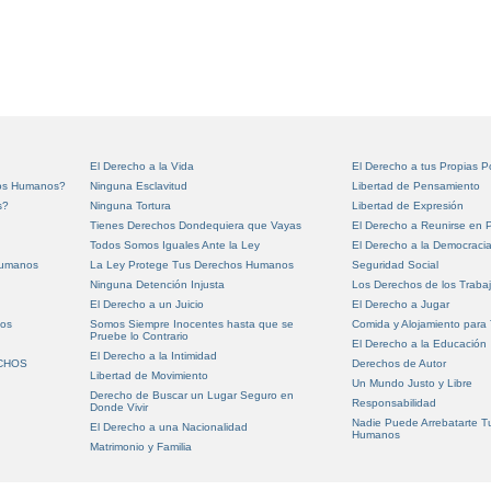
El Derecho a la Vida
El Derecho a tus Propias 
hos Humanos?
Ninguna Esclavitud
Libertad de Pensamiento
s?
Ninguna Tortura
Libertad de Expresión
Tienes Derechos Dondequiera que Vayas
El Derecho a Reunirse en P
Todos Somos Iguales Ante la Ley
El Derecho a la Democraci
Humanos
La Ley Protege Tus Derechos Humanos
Seguridad Social
Ninguna Detención Injusta
Los Derechos de los Traba
El Derecho a un Juicio
El Derecho a Jugar
nos
Somos Siempre Inocentes hasta que se
Comida y Alojamiento para
Pruebe lo Contrario
El Derecho a la Educación
El Derecho a la Intimidad
ECHOS
Derechos de Autor
Libertad de Movimiento
Un Mundo Justo y Libre
Derecho de Buscar un Lugar Seguro en
Responsabilidad
Donde Vivir
Nadie Puede Arrebatarte T
El Derecho a una Nacionalidad
Humanos
Matrimonio y Familia