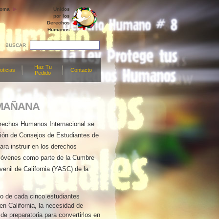
ioma
Unidos
por los
Derechos
Humanos
BUSCAR
Haz Tu
oticias
Contacto
Pedido
 MAÑANA
rechos Humanos Internacional se
ción de Consejos de Estudiantes de
ara instruir en los derechos
jóvenes como parte de la Cumbre
enil de California (YASC) de la
o de cada cinco estudiantes
en California, la necesidad de
de preparatoria para convertirlos en