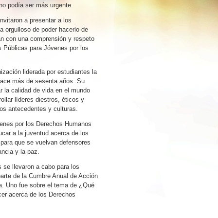
 no podía ser más urgente.
itaron a presentar a los
 orgulloso de poder hacerlo de
can con una comprensión y respeto
s Públicas para Jóvenes por los
zación liderada por estudiantes la
hace más de sesenta años. Su
r la calidad de vida en el mundo
llar líderes diestros, éticos y
os antecedentes y culturas.
venes por los Derechos Humanos
ucar a la juventud acerca de los
para que se vuelvan defensores
ancia y la paz.
 se llevaron a cabo para los
arte de la Cumbre Anual de Acción
ia. Uno fue sobre el tema de ¿Qué
er acerca de los Derechos