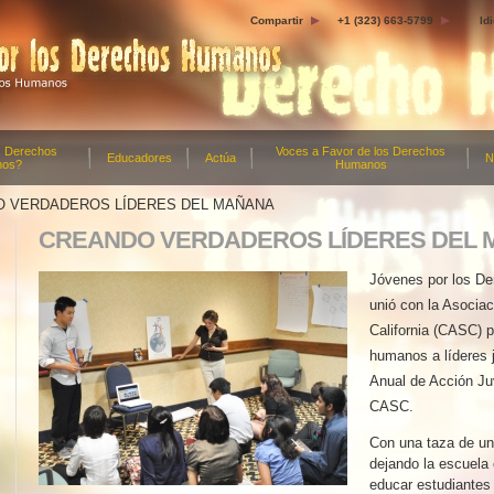
Compartir
+1 (323) 663-5799
Id
s Derechos
Voces a Favor de los Derechos
Educadores
Actúa
N
nos?
Humanos
 VERDADEROS LÍDERES DEL MAÑANA
CREANDO VERDADEROS LÍDERES DEL
Jóvenes por los De
unió con la Asocia
California (CASC) p
humanos a líderes 
Anual de Acción Juv
CASC.
Con una taza de un
dejando la escuela 
educar estudiantes 