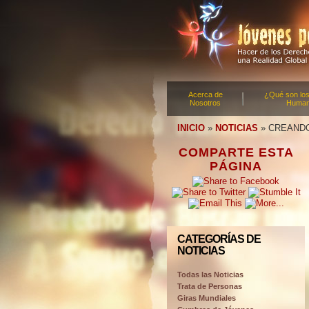
Acerca de
¿Qué son lo
Nosotros
Huma
INICIO
»
NOTICIAS
»
CREANDO
COMPARTE ESTA
PÁGINA
CATEGORÍAS DE
NOTICIAS
Todas las Noticias
Trata de Personas
Giras Mundiales