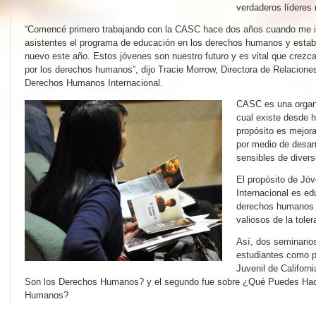
verdaderos líderes
“Comencé primero trabajando con la CASC hace dos años cuando me inv
asistentes el programa de educación en los derechos humanos y estaba
nuevo este año. Estos jóvenes son nuestro futuro y es vital que crez
por los derechos humanos”, dijo Tracie Morrow, Directora de Relacione
Derechos Humanos Internacional.
CASC es una organi
cual existe desde 
propósito es mejora
por medio de desarro
sensibles de divers
El propósito de Jó
Internacional es ed
derechos humanos 
valiosos de la toler
Así, dos seminarios
estudiantes como p
Juvenil de Californ
Son los Derechos Humanos? y el segundo fue sobre ¿Qué Puedes Hac
Humanos?