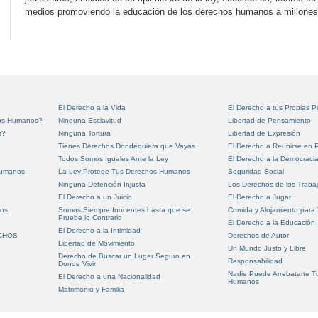
medios promoviendo la educación de los derechos humanos a millone
El Derecho a la Vida
El Derecho a tus Propias 
hos Humanos?
Ninguna Esclavitud
Libertad de Pensamiento
s?
Ninguna Tortura
Libertad de Expresión
Tienes Derechos Dondequiera que Vayas
El Derecho a Reunirse en P
Todos Somos Iguales Ante la Ley
El Derecho a la Democraci
Humanos
La Ley Protege Tus Derechos Humanos
Seguridad Social
Ninguna Detención Injusta
Los Derechos de los Traba
El Derecho a un Juicio
El Derecho a Jugar
nos
Somos Siempre Inocentes hasta que se
Comida y Alojamiento para
Pruebe lo Contrario
El Derecho a la Educación
El Derecho a la Intimidad
ECHOS
Derechos de Autor
Libertad de Movimiento
Un Mundo Justo y Libre
Derecho de Buscar un Lugar Seguro en
Responsabilidad
Donde Vivir
Nadie Puede Arrebatarte T
El Derecho a una Nacionalidad
Humanos
Matrimonio y Familia