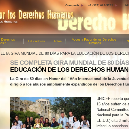
Compartir
+1 (323) 663-5799
Id
s Derechos
Voces a Favor de los Derechos
Educadores
Actúa
N
nos?
Humanos
LETA GIRA MUNDIAL DE 80 DÍAS PARA LA EDUCACIÓN DE LOS DER
SE COMPLETA GIRA MUNDIAL DE 80 DÍAS
EDUCACIÓN DE LOS DERECHOS HUMA
La Gira de 80 días en Honor del “Año Internacional de la Juventud
dirigió a los abusos ampliamente expandidos de los Derechos H
UNICEF reporta que
15 años sufren de 
National Committee
Nacional para la P
EE.UU.) cita 3 mil
infantil o abandono