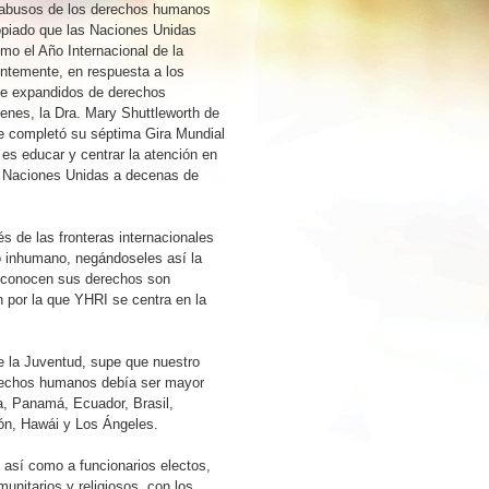
 abusos de los derechos humanos
ropiado que las Naciones Unidas
mo el Año Internacional de la
ntemente, en respuesta a los
e expandidos de derechos
enes, la Dra. Mary Shuttleworth de
e completó su séptima Gira Mundial
 es educar y centrar la atención en
s Naciones Unidas a decenas de
s de las fronteras internacionales
o inhumano, negándoseles así la
o conocen sus derechos son
n por la que YHRI se centra en la
e la Juventud, supe que nuestro
erechos humanos debía ser mayor
la, Panamá, Ecuador, Brasil,
apón, Hawái y Los Ángeles.
 así como a funcionarios electos,
munitarios y religiosos, con los