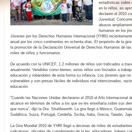
estadísticas sobre
en lo niños, es ap
declaren el 2010 co
Juventud. Concurre
abusos ampliament
humanos en los jóv
Jóvenes por los Derechos Humanos Internacional (YHRI) recientement
anual por los cinco continentes en ochenta días. El propósito de la gira
la promoción de la Declaración Universal de Derechos Humanos de la
miles de niños y funcionarios.
De acuerdo con la UNICEF, 1.2 millones de niños son traficados a travé
anualmente. Vendidos como bienes, estos niños son forzados a trabaj
educación y robándoles de esta forma su infancia. Los jóvenes que n
vulnerables y son presas fáciles de individuos mal intencionados, razó
educación.
“Cuando las Naciones Unidas declararon el 2010 el Año Internacional d
alcance en términos de niños a los que se les enseñaría sobre sus d
que nunca”, dijo la Dra. Shuttleworth. La gira llegó a México, Guatema
Sudáfrica, Suiza, Portugal, Cerdeña, Sicilia, Italia, Grecia, Taiwán, J
La Gira Mundial 2010 de YHRI llegó a decenas de miles de estudiantes
judicaturas, oficiales de cumplimiento de la ley, educadores, líderes co