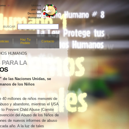
ioma
Unidos
por los
Derechos
Humanos
BUSCAR
Haz Tu
oticias
Contacto
Pedido
ECHOS HUMANOS
 PARA LA
NOS
” de las Naciones Unidas, se
umanos de los Niños
 40 millones de niños menores de
abuso y abandono, mientras el USA
 to Prevent Child Abuse (Comité
revención del Abuso de los Niños de
lones de nuevos informes de abuso
 cada año. A la luz de tales