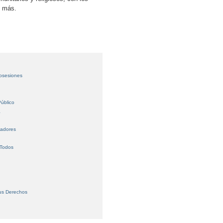
s más.
Posesiones
úblico
a
jadores
 Todos
us Derechos