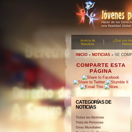
Acerca de
¿Qué son lo
Nosotros
Huma
INICIO
»
NOTICIAS
»
SE COMP
COMPARTE ESTA
PÁGINA
CATEGORÍAS DE
NOTICIAS
Todas las Noticias
Trata de Personas
Giras Mundiales