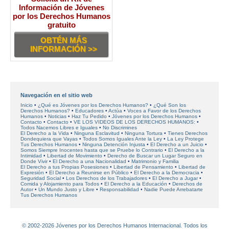
Información de Jóvenes
por los Derechos Humanos
gratuito
OBTÉN MÁS
INFORMACIÓN >>
Navegación en el sitio web
Inicio
¿Qué es Jóvenes por los Derechos Humanos?
¿Qué Son los
Derechos Humanos?
Educadores
Actúa
Voces a Favor de los Derechos
Humanos
Noticias
Haz Tu Pedido
Jóvenes por los Derechos Humanos
Contacto
Contacto
VE LOS VIDEOS DE LOS DERECHOS HUMANOS:
Todos Nacemos Libres e Iguales
No Discrimines
El Derecho a la Vida
Ninguna Esclavitud
Ninguna Tortura
Tienes Derechos
Dondequiera que Vayas
Todos Somos Iguales Ante la Ley
La Ley Protege
Tus Derechos Humanos
Ninguna Detención Injusta
El Derecho a un Juicio
Somos Siempre Inocentes hasta que se Pruebe lo Contrario
El Derecho a la
Intimidad
Libertad de Movimiento
Derecho de Buscar un Lugar Seguro en
Donde Vivir
El Derecho a una Nacionalidad
Matrimonio y Familia
El Derecho a tus Propias Posesiones
Libertad de Pensamiento
Libertad de
Expresión
El Derecho a Reunirse en Público
El Derecho a la Democracia
Seguridad Social
Los Derechos de los Trabajadores
El Derecho a Jugar
Comida y Alojamiento para Todos
El Derecho a la Educación
Derechos de
Autor
Un Mundo Justo y Libre
Responsabilidad
Nadie Puede Arrebatarte
Tus Derechos Humanos
© 2002-2026 Jóvenes por los Derechos Humanos Internacional. Todos los