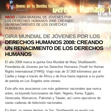
Acerca de Nosotros
INICIO
»
GIRA MUNDIAL DE JÓVENES POR
¿Qué son los Derechos Humanos?
LOS DERECHOS HUMANOS 2008: CREANDO
¿Qué es Jóvenes por los Derechos
UN RENACIMIENTO DE LOS DERECHOS
Humanos?
Educadores
HUMANOS
Derechos Humanos Definidos
Nuestro Propósito
GIRA MUNDIAL DE JÓVENES POR LOS
Actúa
Los Antecedentes de los Derechos
Bienvenidos
DERECHOS HUMANOS 2008: CREANDO
Historia de Jóvenes por los Derechos
Humanos
Voces a Favor de los Derechos
Detalles del Paquete Educativo
Involúcrate
UN RENACIMIENTO DE LOS DERECHOS
Humanos
Humanos
Declaración Universal de los Derechos
HUMANOS
Resultados de Educadores
Petición
Personal Ejecutivo
Humanos
Noticias
Defensores de los Derechos Humanos
Plan de Estudios de los Derechos Humanos
Afiliaciones y Donaciones
El año 2008 marca la quinta Gira Mundial de Mary Shuttleworth,
Junta Asesora
Haz Tu Pedido
Presidenta de Jóvenes por los Derechos Humanos (Youth for Human
Organizaciones de Derechos Humanos
Programas de Educadores
Grupos
Rights International [YHRI]). Viajó más de 37,000 kilómetros por el
Colaboradores de Jóvenes por los Derechos
Contacto
Abusos de los Derechos Humanos
Caribe y luego a través de África y de Asia hasta regresar a su punto
Implementación del Programa
Competencias
Humanos Internacional
de partida en Los Ángeles este verano.
Proclamaciones y Reconocimientos
Este año nos asociamos con más gobiernos nacionales que nunca
antes, incluyendo funcionarios de Haití, Nigeria, Kenia, Egipto,
Apoyos
Venezuela, Marruecos, Pakistán y Taiwán, así como ejecutivos de
varias cadenas de televisión nacionales.
En Haití, su primer destino, la Sra. Shuttleworth se reunió con