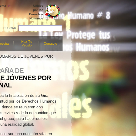
ioma
Unidos
por los
Derechos
Humanos
BUSCAR
Haz Tu
oticias
Contacto
Pedido
 HUMANOS DE JÓVENES POR
PAÑA DE
E JÓVENES POR
NAL
a la finalización de su Gira
entud por los Derechos Humanos
s, donde se reunieron con
s civiles y de la comunidad que
del grupo, para hacer de los
na realidad global.
os son una cuestión vital en