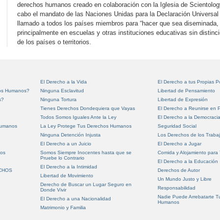
derechos humanos creado en colaboración con la Iglesia de Scientology
cabo el mandato de las Naciones Unidas para la Declaración Univers
llamado a todos los países miembros para “hacer que sea diseminada,
principalmente en escuelas y otras instituciones educativas sin distinc
de los países o territorios.
El Derecho a la Vida
El Derecho a tus Propias 
hos Humanos?
Ninguna Esclavitud
Libertad de Pensamiento
s?
Ninguna Tortura
Libertad de Expresión
Tienes Derechos Dondequiera que Vayas
El Derecho a Reunirse en P
Todos Somos Iguales Ante la Ley
El Derecho a la Democraci
Humanos
La Ley Protege Tus Derechos Humanos
Seguridad Social
Ninguna Detención Injusta
Los Derechos de los Traba
El Derecho a un Juicio
El Derecho a Jugar
nos
Somos Siempre Inocentes hasta que se
Comida y Alojamiento para
Pruebe lo Contrario
El Derecho a la Educación
El Derecho a la Intimidad
ECHOS
Derechos de Autor
Libertad de Movimiento
Un Mundo Justo y Libre
Derecho de Buscar un Lugar Seguro en
Responsabilidad
Donde Vivir
Nadie Puede Arrebatarte T
El Derecho a una Nacionalidad
Humanos
Matrimonio y Familia