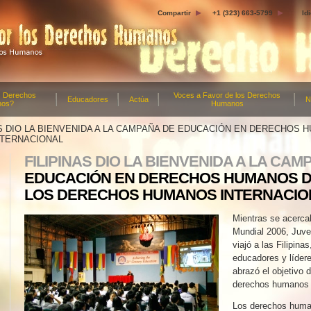
Compartir
+1 (323) 663-5799
Id
s Derechos
Voces a Favor de los Derechos
Educadores
Actúa
N
nos?
Humanos
AS DIO LA BIENVENIDA A LA CAMPAÑA DE EDUCACIÓN EN DERECHOS
TERNACIONAL
FILIPINAS DIO LA BIENVENIDA A LA CAM
EDUCACIÓN EN DERECHOS HUMANOS D
LOS DERECHOS HUMANOS INTERNACIO
Mientras se acercab
Mundial 2006, Juv
viajó a las Filipina
educadores y lídere
abrazó el objetivo 
derechos humanos u
Los derechos human