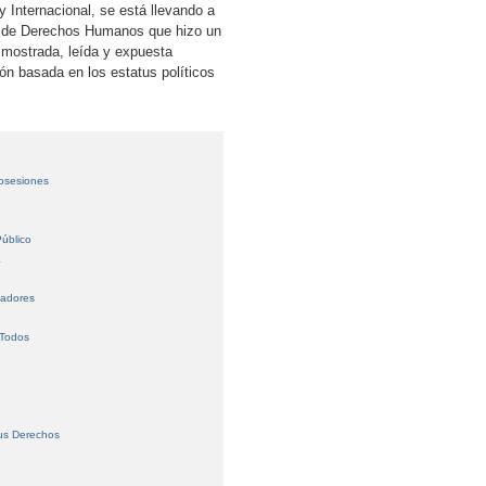
 Internacional, se está llevando a
al de Derechos Humanos que hizo un
 mostrada, leída y expuesta
ión basada en los estatus políticos
Posesiones
úblico
a
jadores
 Todos
us Derechos