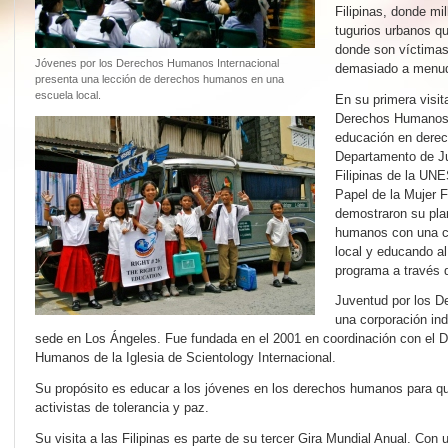
Filipinas, donde mi
tugurios urbanos q
donde son víctimas 
Jóvenes por los Derechos Humanos Internacional
demasiado a menudo 
presenta una lección de derechos humanos en una
escuela local.
En su primera visit
Derechos Humanos 
educación en dere
Departamento de Jus
Filipinas de la UN
Papel de la Mujer F
demostraron su pla
humanos con una c
local y educando al
programa a través d
Juventud por los D
una corporación ind
sede en Los Ángeles. Fue fundada en el 2001 en coordinación con el
Humanos de la Iglesia de Scientology Internacional.
Su propósito es educar a los jóvenes en los derechos humanos para qu
activistas de tolerancia y paz.
Su visita a las Filipinas es parte de su tercer Gira Mundial Anual. Con