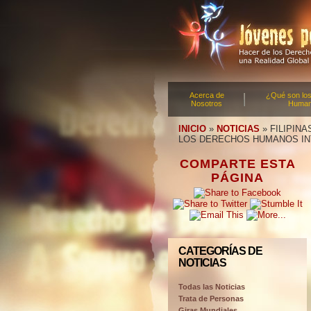
Acerca de
¿Qué son lo
Nosotros
Huma
INICIO
»
NOTICIAS
»
FILIPIN
LOS DERECHOS HUMANOS IN
COMPARTE ESTA
PÁGINA
CATEGORÍAS DE
NOTICIAS
Todas las Noticias
Trata de Personas
Giras Mundiales