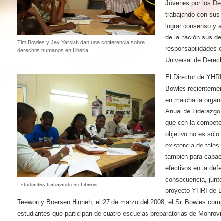
Jóvenes por los D
trabajando con sus 
lograr consenso y 
de la nación sus d
Tim Bowles y Jay Yarsiah dan una conferencia sobre
responsabilidades 
derechos humanos en Liberia.
Universal de Dere
El Director de YHR
Bowles recientemen
en marcha la organ
Anual de Liderazgo 
que con la compete
objetivo no es sólo
existencia de tales
también para capaci
efectivos en la de
consecuencia, junt
Estudiantes trabajando en Liberia.
proyecto YHRI de L
Teewon y Boersen Hinneh, el 27 de marzo del 2008, el Sr. Bowles compl
estudiantes que participan de cuatro escuelas preparatorias de Monrovi