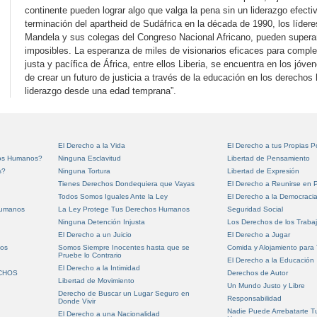
continente pueden lograr algo que valga la pena sin un liderazgo efect
terminación del apartheid de Sudáfrica en la década de 1990, los líder
Mandela y sus colegas del Congreso Nacional Africano, pueden supera
imposibles. La esperanza de miles de visionarios eficaces para complet
justa y pacífica de África, entre ellos Liberia, se encuentra en los j
de crear un futuro de justicia a través de la educación en los derecho
liderazgo desde una edad temprana”.
El Derecho a la Vida
El Derecho a tus Propias 
hos Humanos?
Ninguna Esclavitud
Libertad de Pensamiento
s?
Ninguna Tortura
Libertad de Expresión
Tienes Derechos Dondequiera que Vayas
El Derecho a Reunirse en P
Todos Somos Iguales Ante la Ley
El Derecho a la Democraci
Humanos
La Ley Protege Tus Derechos Humanos
Seguridad Social
Ninguna Detención Injusta
Los Derechos de los Traba
El Derecho a un Juicio
El Derecho a Jugar
nos
Somos Siempre Inocentes hasta que se
Comida y Alojamiento para
Pruebe lo Contrario
El Derecho a la Educación
El Derecho a la Intimidad
ECHOS
Derechos de Autor
Libertad de Movimiento
Un Mundo Justo y Libre
Derecho de Buscar un Lugar Seguro en
Responsabilidad
Donde Vivir
Nadie Puede Arrebatarte T
El Derecho a una Nacionalidad