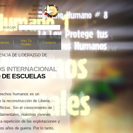
ioma
Unidos
por los
Derechos
Humanos
BUSCAR
Haz Tu
oticias
Contacto
Pedido
NCIA DE LIDERAZGO DE
S INTERNACIONAL
O DE ESCUELAS
erechos humanos es un
 la reconstrucción de Liberia
lictos. Sin el conocimiento de
ndamentales, nuestros jóvenes
a repetición de las explotaciones y
los años de guerra. Por lo tanto,