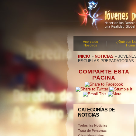
Acerca de
¿Qué son lo
Nosotros
Huma
INICIO
»
NOTICIAS
»
JÓVENES
ESCUELAS PREPARATORIAS
COMPARTE ESTA
PÁGINA
CATEGORÍAS DE
NOTICIAS
Todas las Noticias
Trata de Personas
Giras Mundiales