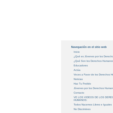
Navegación en el sitio web
Inicio
¿Qué es Jóvenes por los Derec
¿Qué Son los Derechos Humano
Educadores
Actúa
Voces a Favor de los Derechos 
Noticias
Haz Tu Pedido
Jóvenes por los Derechos Huma
Contacto
VE LOS VIDEOS DE LOS DER
HUMANOS:
Todos Nacemos Libres e Iguales
No Discrimines