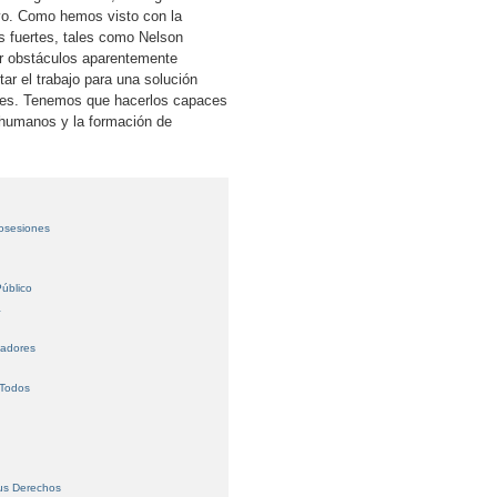
ivo. Como hemos visto con la
es fuertes, tales como Nelson
r obstáculos aparentemente
ar el trabajo para una solución
óvenes. Tenemos que hacerlos capaces
s humanos y la formación de
Posesiones
úblico
a
jadores
 Todos
us Derechos