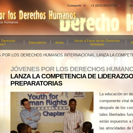
Compartir
+1 (323) 663-5799
Id
s Derechos
Voces a Favor de los Derechos
Educadores
Actúa
N
nos?
Humanos
 POR LOS DERECHOS HUMANOS INTERNACIONAL LANZA LA COMPETE
JÓVENES POR LOS DERECHOS HUMANO
LANZA LA COMPETENCIA DE LIDERAZG
PREPARATORIAS
La educación en d
componente vital de
después de los conf
tales libertades fu
están expuestos a l
las atrocidades de 