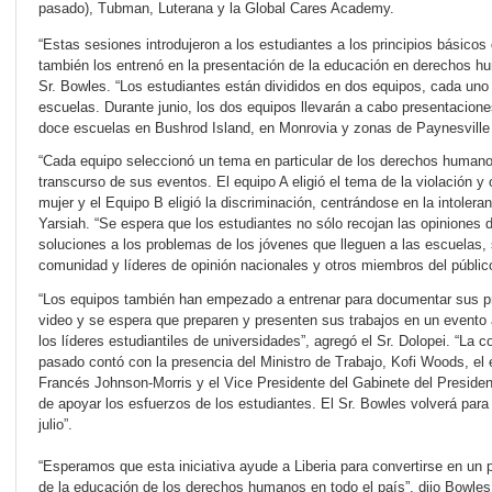
pasado), Tubman, Luterana y la Global Cares Academy.
“Estas sesiones introdujeron a los estudiantes a los principios básicos 
también los entrenó en la presentación de la educación en derechos h
Sr. Bowles. “Los estudiantes están divididos en dos equipos, cada un
escuelas. Durante junio, los dos equipos llevarán a cabo presentacion
doce escuelas en Bushrod Island, en Monrovia y zonas de Paynesville
“Cada equipo seleccionó un tema en particular de los derechos humano
transcurso de sus eventos. El equipo A eligió el tema de la violación y 
mujer y el Equipo B eligió la discriminación, centrándose en la intoleranc
Yarsiah. “Se espera que los estudiantes no sólo recojan las opiniones
soluciones a los problemas de los jóvenes que lleguen a las escuelas, 
comunidad y líderes de opinión nacionales y otros miembros del públic
“Los equipos también han empezado a entrenar para documentar sus pr
video y se espera que preparen y presenten sus trabajos en un evento a 
los líderes estudiantiles de universidades”, agregó el Sr. Dolopei. “La
pasado contó con la presencia del Ministro de Trabajo, Kofi Woods, el
Francés Johnson-Morris y el Vice Presidente del Gabinete del Presid
de apoyar los esfuerzos de los estudiantes. El Sr. Bowles volverá par
julio”.
“Esperamos que esta iniciativa ayude a Liberia para convertirse en un p
de la educación de los derechos humanos en todo el país”, dijo Bowles