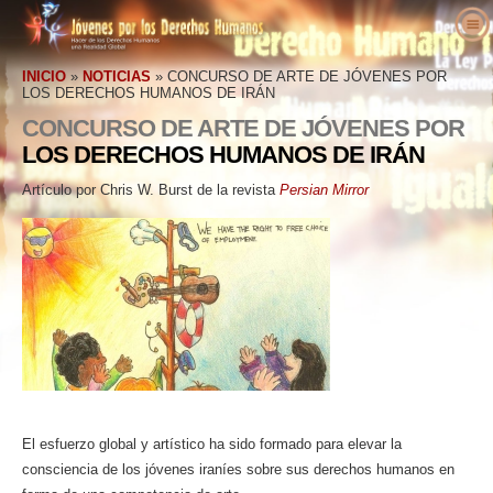
Acerca de Nosotros
INICIO
»
NOTICIAS
»
CONCURSO DE ARTE DE JÓVENES POR
¿Qué son los Derechos Humanos?
LOS DERECHOS HUMANOS DE IRÁN
¿Qué es Jóvenes por los Derechos
Humanos?
CONCURSO DE ARTE DE JÓVENES POR
Educadores
Derechos Humanos Definidos
LOS DERECHOS HUMANOS DE IRÁN
Nuestro Propósito
Actúa
Los Antecedentes de los Derechos
Bienvenidos
Artículo por Chris W. Burst de la revista
Persian Mirror
Historia de Jóvenes por los Derechos
Humanos
Voces a Favor de los Derechos
Detalles del Paquete Educativo
Involúcrate
Humanos
Humanos
Declaración Universal de los Derechos
Resultados de Educadores
Petición
Personal Ejecutivo
Humanos
Noticias
Defensores de los Derechos Humanos
Plan de Estudios de los Derechos Humanos
Afiliaciones y Donaciones
Junta Asesora
Haz Tu Pedido
Organizaciones de Derechos Humanos
Programas de Educadores
Grupos
Colaboradores de Jóvenes por los Derechos
Contacto
Abusos de los Derechos Humanos
Implementación del Programa
Competencias
Humanos Internacional
Proclamaciones y Reconocimientos
Apoyos
El esfuerzo global y artístico ha sido formado para elevar la
consciencia de los jóvenes iraníes sobre sus derechos humanos en