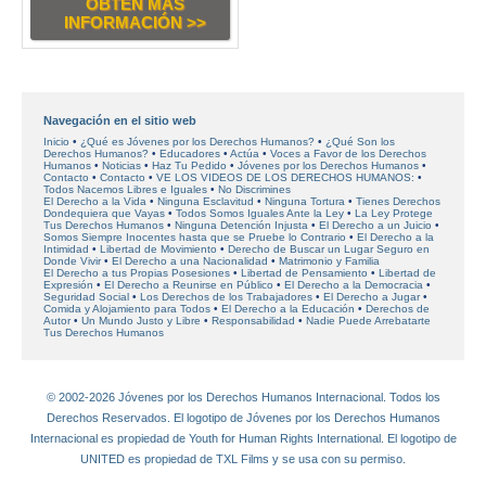
OBTÉN MÁS
INFORMACIÓN >>
Navegación en el sitio web
Inicio
¿Qué es Jóvenes por los Derechos Humanos?
¿Qué Son los
Derechos Humanos?
Educadores
Actúa
Voces a Favor de los Derechos
Humanos
Noticias
Haz Tu Pedido
Jóvenes por los Derechos Humanos
Contacto
Contacto
VE LOS VIDEOS DE LOS DERECHOS HUMANOS:
Todos Nacemos Libres e Iguales
No Discrimines
El Derecho a la Vida
Ninguna Esclavitud
Ninguna Tortura
Tienes Derechos
Dondequiera que Vayas
Todos Somos Iguales Ante la Ley
La Ley Protege
Tus Derechos Humanos
Ninguna Detención Injusta
El Derecho a un Juicio
Somos Siempre Inocentes hasta que se Pruebe lo Contrario
El Derecho a la
Intimidad
Libertad de Movimiento
Derecho de Buscar un Lugar Seguro en
Donde Vivir
El Derecho a una Nacionalidad
Matrimonio y Familia
El Derecho a tus Propias Posesiones
Libertad de Pensamiento
Libertad de
Expresión
El Derecho a Reunirse en Público
El Derecho a la Democracia
Seguridad Social
Los Derechos de los Trabajadores
El Derecho a Jugar
Comida y Alojamiento para Todos
El Derecho a la Educación
Derechos de
Autor
Un Mundo Justo y Libre
Responsabilidad
Nadie Puede Arrebatarte
Tus Derechos Humanos
© 2002-2026 Jóvenes por los Derechos Humanos Internacional. Todos los
Derechos Reservados. El logotipo de Jóvenes por los Derechos Humanos
Internacional es propiedad de Youth for Human Rights International. El logotipo de
UNITED es propiedad de TXL Films y se usa con su permiso.