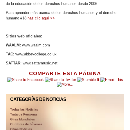
de la educación de los derechos humanos desde 2006.
Para aprender más acerca de los derechos humanos y el derecho
humano #18
haz clic aquí >>
Sitios web oficiales:
WAALM:
www.waalm.com
TAC:
www.abbeycollege.co.uk
SATTAR:
www.sattarmusic.net
COMPARTE ESTA PÁGINA
CATEGORÍAS DE NOTICIAS
Todas las Noticias
Trata de Personas
Giras Mundiales
Cumbres de Jóvenes
Otras Noticias